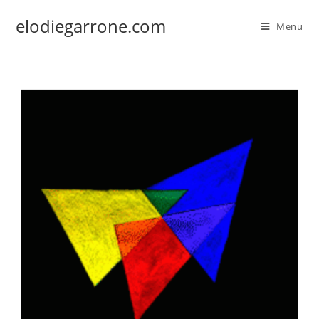
Skip
elodiegarrone.com
to
Menu
content