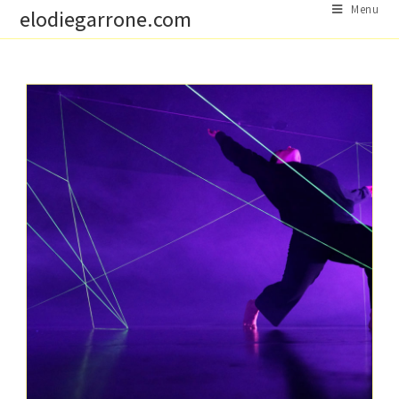
Skip
Menu
elodiegarrone.com
to
content