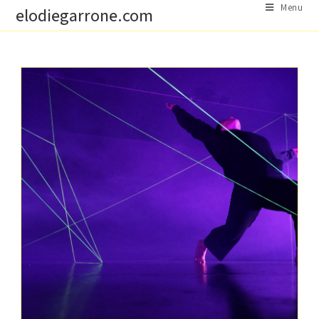
Skip
Menu
elodiegarrone.com
to
content