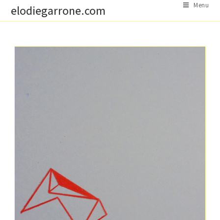
Skip
Menu
elodiegarrone.com
to
content