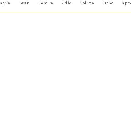
aphie
Dessin
Peinture
Vidéo
Volume
Projet
à pr