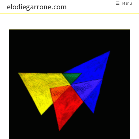
Skip
Menu
elodiegarrone.com
to
content